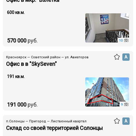
600 кв.м.
570 000
руб.
10
А
Красноярск — Советский район — ул. Авиаторов
Офис в в "SkySeven"
191 кв.м.
191 000
руб.
9
А
п.Солонцы — Пригород — Лиственный квартал
Склад со своей территорией Солонцы