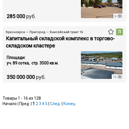
285 000
руб.
6
П
Красноярск — Пригород — Енисейский тракт 16
Капитальный складской комплекс в торгово-
складском кластере
Площади:
уч. 89 cотка, стр. 3500 кв.м.
350 000 000
руб.
15
Товары 1 - 16 из 128
Начало | Пред. |
1
2
3
4
5
|
След.
|
Конец