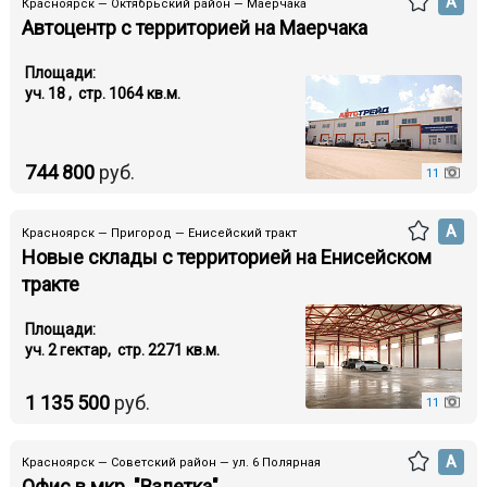
А
Красноярск — Октябрьский район — Маерчака
Автоцентр с территорией на Маерчака
Площади:
уч. 18 , стр. 1064 кв.м.
744 800
руб.
11
А
Красноярск — Пригород — Енисейский тракт
Новые склады с территорией на Енисейском
тракте
Площади:
уч. 2 гектар, стр. 2271 кв.м.
1 135 500
руб.
11
А
Красноярск — Советский район — ул. 6 Полярная
Офис в мкр. "Взлетка"