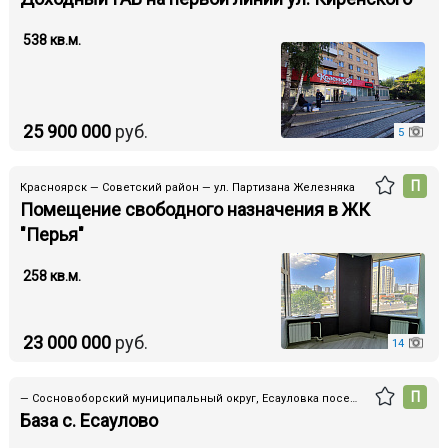
538 кв.м.
25 900 000
руб.
5
П
Красноярск — Советский район — ул. Партизана Железняка
Помещение свободного назначения в ЖК
"Перья"
258 кв.м.
23 000 000
руб.
14
П
— Сосновоборский муниципальный округ, Есауловка поселок, ул. Поповича, 36/2
База с. Есаулово