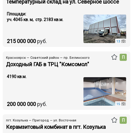
Температурный склад на ул. Северное шоссе
Площади:
уч. 4045 кв. м, стр. 2183 кв.м.
215 000 000
руб.
13
П
Красноярск — Советский район — пр. Белинского
Доходный ГАБ в ТРЦ "Комсомол"
4190 кв.м.
200 000 000
руб.
15
П
пгт. Козулька — Пригород — ул. Восточная
Керамзитовый комбинат в пгт. Козулька