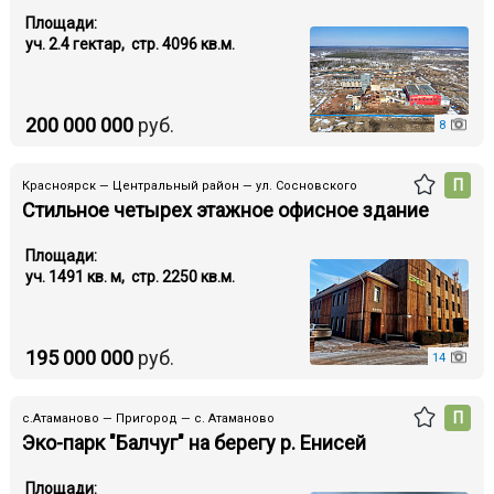
Площади:
уч. 2.4 гектар, стр. 4096 кв.м.
200 000 000
руб.
8
П
Красноярск — Центральный район — ул. Сосновского
Стильное четырех этажное офисное здание
Площади:
уч. 1491 кв. м, стр. 2250 кв.м.
195 000 000
руб.
14
П
с.Атаманово — Пригород — с. Атаманово
Эко-парк "Балчуг" на берегу р. Енисей
Площади: