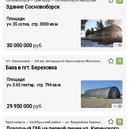
П
Сосновоборск — Пригород — Сосновоборск заводская
Здание Сосновоборск
Площади:
уч. 35 cотка, стр. 3000 кв.м.
30 000 000
руб.
2
П
пгт. Березовка — 2-й км. автодороги Красноярск-Железногорск
База в пгт. Березовка
Площади:
уч. 0.65 гектар, стр. 794 кв.м.
29 950 000
руб.
14
П
Красноярск — Октябрьский район — ул. Академика Киренского
Доходный ГАБ на первой линии ул. Киренского