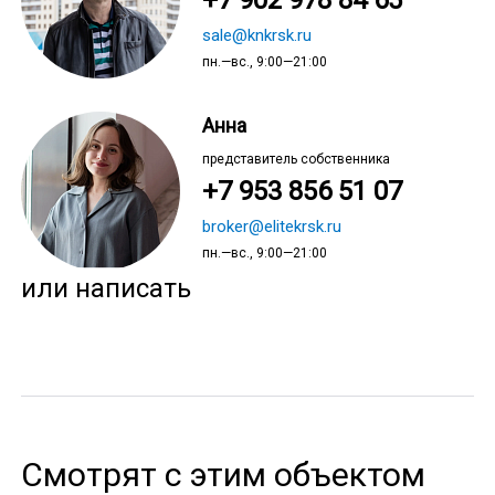
+7 902 978 84 65
sale@knkrsk.ru
пн.—вс., 9:00—21:00
Анна
представитель собственника
+7 953 856 51 07
broker@elitekrsk.ru
пн.—вс., 9:00—21:00
или написать
Смотрят с этим объектом