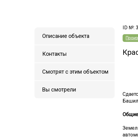
ID №: 
Описание объекта
Произ
Кра
Контакты
Смотрят с этим объектом
Вы смотрели
Сдаетс
Башил
Общие 
Земел
автом