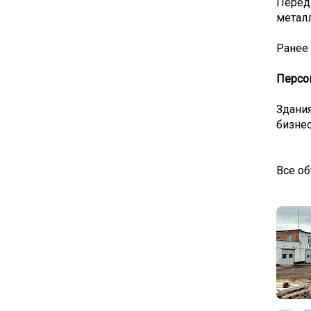
Перед 
метал
Ранее
Персо
Здани
бизнес
Все об