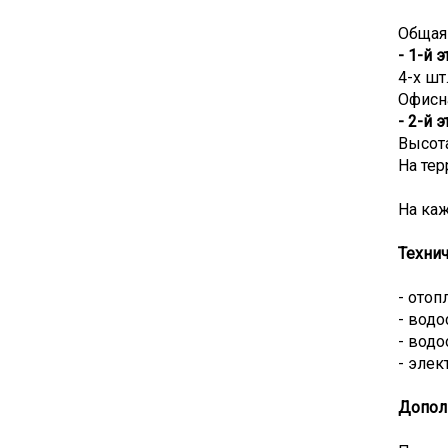
Общая 
- 1-й 
4-х шт
Офисна
- 2-й 
Высота
На тер
На ка
Технич
- отоп
- вод
- водо
- элек
Допол