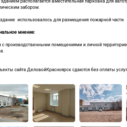
зданием располагается вместительная парковка для автот
лическим забором.
 здание использовалось для размещения пожарной части.
нальное мнение:
я с производственными помещениями и личной территорией
а.
ъекты сайта ДеловойКрасноярск сдаются без оплаты услу