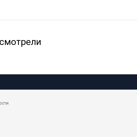
 смотрели
ости