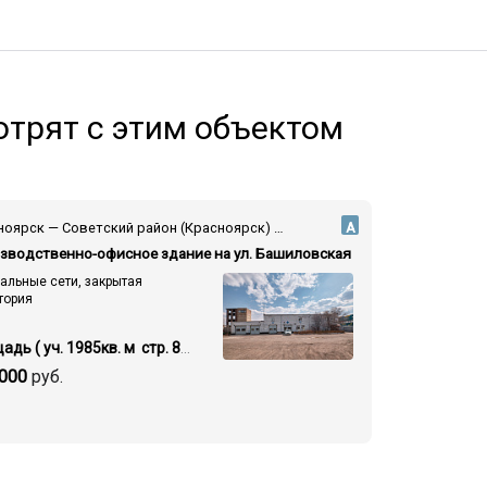
трят с этим объектом
Красноярск — Советский район (Красноярск) — ул.Башиловская
А
зводственно-офисное здание на ул. Башиловская
альные сети, закрытая
тория
Площадь ( уч. 1985кв. м стр. 866.1 кв.м.)
 000
руб.