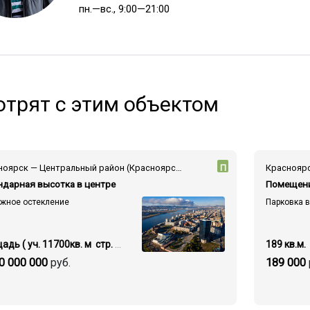
пн.—вс., 9:00—21:00
трят с этим объектом
Красноярск — Центральный район (Красноярск) — пр-т Мира
П
ндарная высотка в центре
Помещени
ажное остекление
Парковка 
Площадь ( уч. 11700кв. м стр. 39000 кв.м.)
189 кв.м.
0 000 000
руб.
189 000