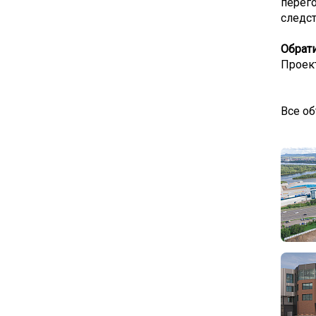
перег
следст
Обрати
Проек
Все об