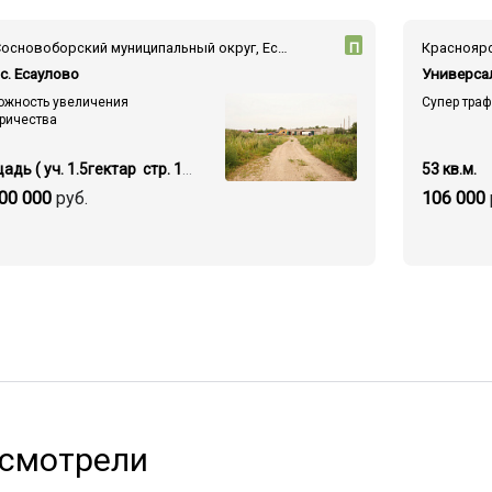
— — Сосновоборский муниципальный округ, Есауловка поселок, ул. Поповича, 36/2
П
с. Есаулово
ожность увеличения
Супер тра
ричества
Площадь ( уч. 1.5гектар стр. 1300 кв.м.)
53 кв.м.
00 000
руб.
106 000
 смотрели