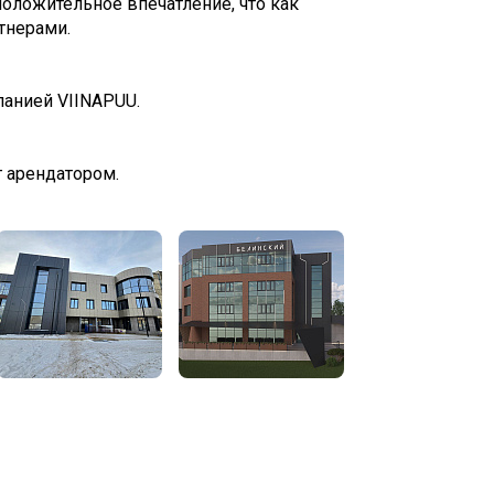
оложительное впечатление, что как
тнерами.
панией VIINAPUU.
г арендатором.