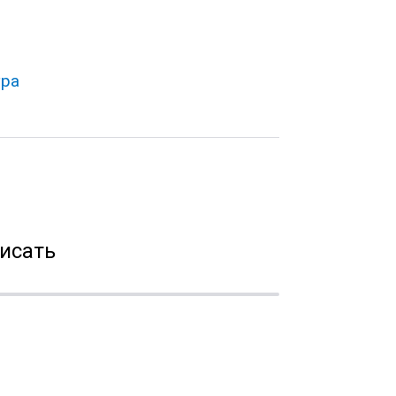
тра
исать