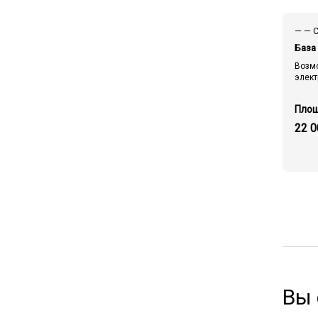
База 
Возм
элект
22 0
Вы