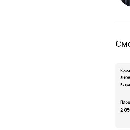
Смо
Леге
Витр
2 05