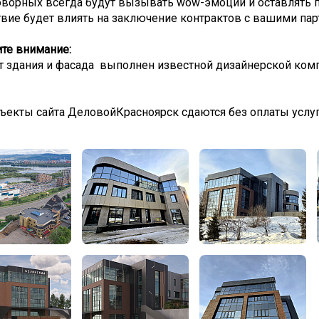
оворных всегда будут вызывать wow-эмоции и оставлять п
вие будет влиять на заключение контрактов с вашими пар
те внимание:
т здания и фасада выполнен известной дизайнерской ком
ъекты сайта ДеловойКрасноярск сдаются без оплаты услу