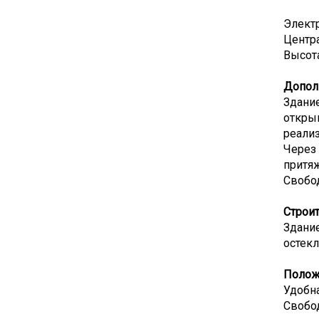
Электр
Центр
Высота
Допол
Здание
открыв
реали
Через
притя
Свобо
Строи
Здание
остекл
Полож
Удобна
Свобод