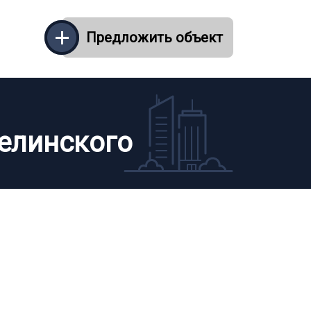
Предложить объект
елинского