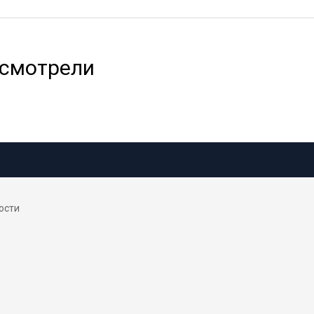
 смотрели
ости