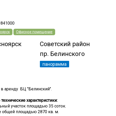
3841000
оярск
Офисное помещение
сноярск
Советский район
пр. Белинского
панорамма
 в аренду БЦ "Белинский".
технические характеристики:
ьный участок площадью 35 соток.
е общей площадью 2870 кв. м.