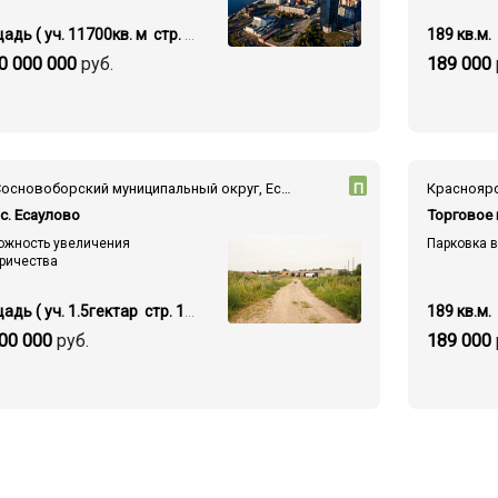
Площадь ( уч. 11700кв. м стр. 39000 кв.м.)
189 кв.м.
0 000 000
руб.
189 000
— — Сосновоборский муниципальный округ, Есауловка поселок, ул. Поповича, 36/2
П
с. Есаулово
Торговое
ожность увеличения
Парковка 
ричества
Площадь ( уч. 1.5гектар стр. 1300 кв.м.)
189 кв.м.
00 000
руб.
189 000