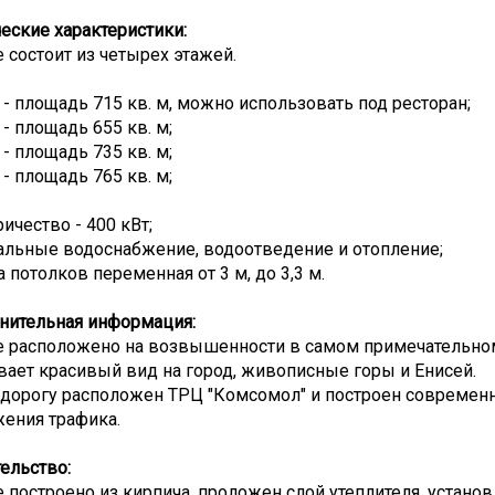
еские характеристики:
 состоит из четырех этажей.
 - площадь 715 кв. м, можно использовать под ресторан;
 - площадь 655 кв. м;
 - площадь 735 кв. м;
 - площадь 765 кв. м;
ичество - 400 кВт;
альные водоснабжение, водоотведение и отопление;
 потолков переменная от 3 м, до 3,3 м.
нительная информация:
 расположено на возвышенности в самом примечательном 
ает красивый вид на город, живописные горы и Енисей.
 дорогу расположен ТРЦ "Комсомол" и построен современ
жения трафика.
тельство:
 построено из кирпича, проложен слой утеплителя, устан