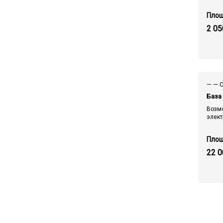
2 05
База 
Возм
элект
22 0