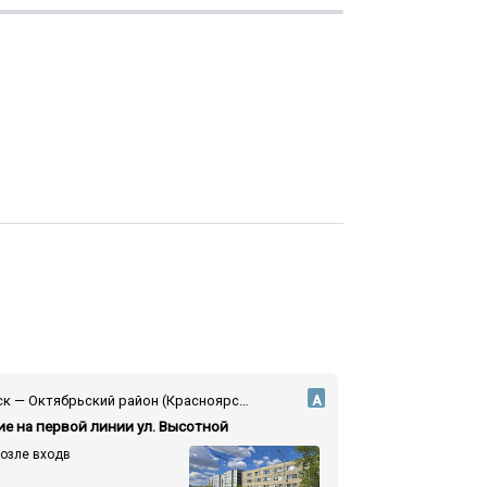
Красноярск — Октябрьский район (Красноярск) — ул. Высотная
А
е на первой линии ул. Высотной
возле входв