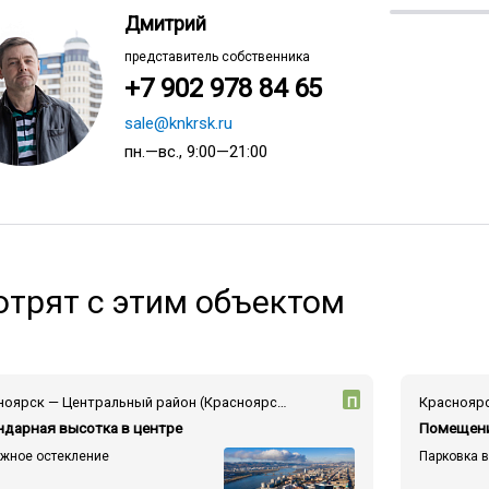
Дмитрий
представитель собственника
+7 902 978 84 65
sale@knkrsk.ru
пн.—вс., 9:00—21:00
трят с этим объектом
Красноярск — Центральный район (Красноярск) — пр-т Мира
П
ндарная высотка в центре
Помещени
ажное остекление
Парковка 