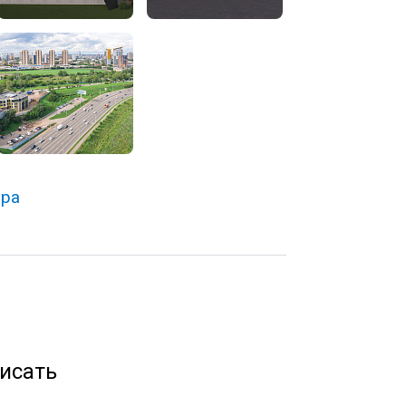
тра
исать