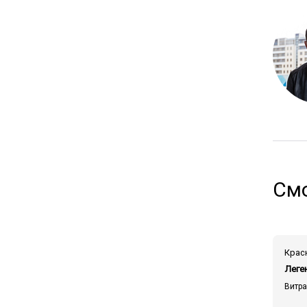
Смо
Леге
Витр