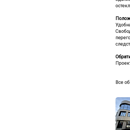
остекл
Полож
Удобна
Свобод
перег
следст
Обрати
Проек
Все об