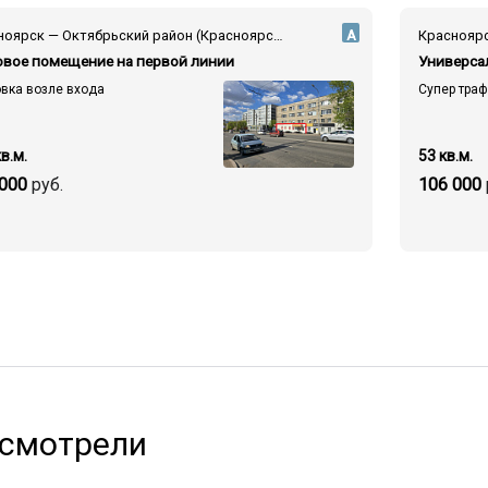
Красноярск — Октябрьский район (Красноярск) — ул. Высотная
А
овое помещение на первой линии
вка возле входа
Супер тра
в.м.
53 кв.м.
 000
руб.
106 000
 смотрели