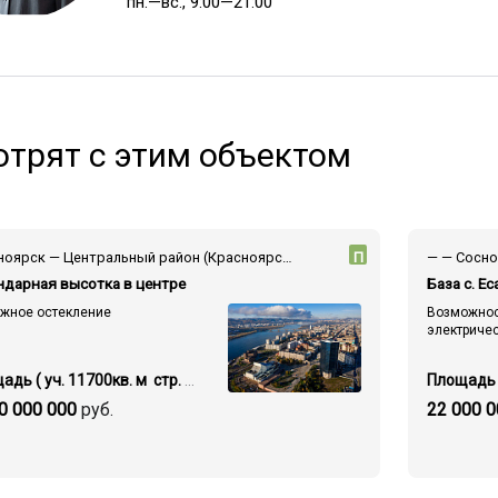
пн.—вс., 9:00—21:00
трят с этим объектом
Красноярск — Центральный район (Красноярск) — пр-т Мира
П
ндарная высотка в центре
База с. Е
ажное остекление
Возможнос
электриче
Площадь ( уч. 11700кв. м стр. 39000 кв.м.)
0 000 000
руб.
22 000 0