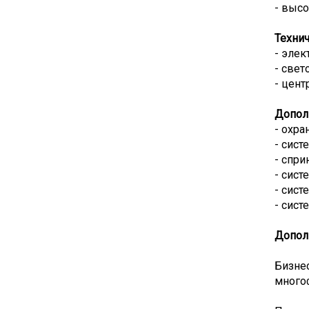
- высо
Технич
- элек
- свет
- цент
Допол
- охра
- сист
- спри
- сист
- сист
- сис
Допол
Бизне
много