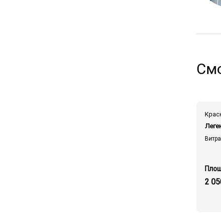
Смо
Леге
Витр
2 05