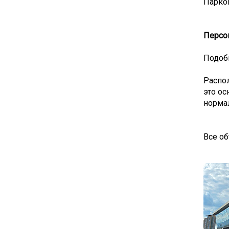
Парков
Персо
Подоб
Распол
это ос
норма
Все об