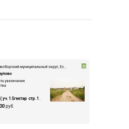
— — Сосновоборский муниципальный округ, Есауловка поселок, ул. Поповича, 36/2
П
саулово
ть увеличения
ства
Площадь ( уч. 1.5гектар стр. 1300 кв.м.)
00
руб.