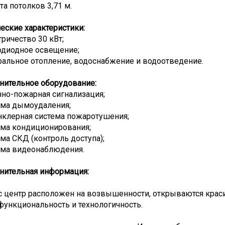
та потолков 3,71 м.
еские характеристики:
тричество 30 кВт;
одиодное освещение;
ральное отопление, водоснабжение и водоотведение.
нительное оборудование:
нно-пожарная сигнализация;
ема дымоудаления;
нклерная система пожаротушения;
ема кондиционирования;
ема СКД (контроль доступа);
тема видеонаблюдения.
нительная информация:
с центр расположен на возвышенности, открываются крас
функциональность и технологичность.