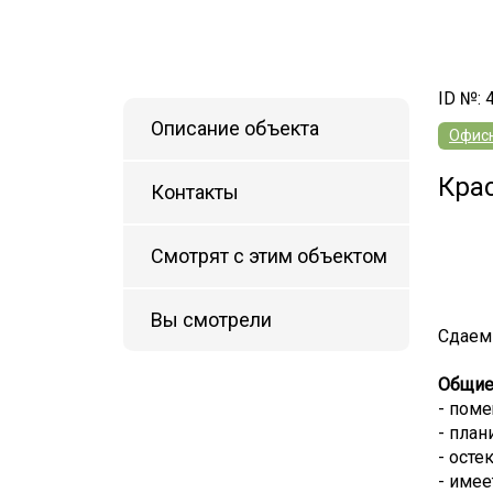
ID №: 
Описание объекта
Офис
Кра
Контакты
Смотрят с этим объектом
Вы смотрели
Сдаем 
Общие 
- поме
- план
- осте
- имее