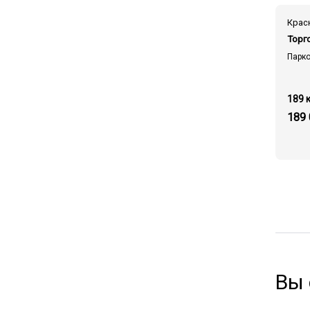
Торг
Парко
189 к
189
Вы